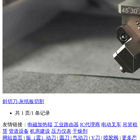
斜切刀-灰纸板切割
共 1 页/1 条记录
友情链接：
电磁加热辊
工业路由器
IC代理商
电动叉车
吊篮租
赁
管道设备
机房建设
压力仪表
干燥剂
网站首页
|
振（震）动刀
|
圆刀
|
气动刀
|
V刀
|
喷胶阀
|
更多产