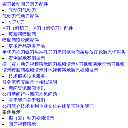
圆刀
被动圆刀
圆刀配件
气动刀
气动刀
气动刀
气动刀配件
V刀
V刀
V刀（斜切刀）
V刀（斜切刀）配件
喷胶阀
喷胶阀
喷胶阀
喷胶阀配件
更多产品
更多产品
半切刀
拖刀
铣刀头
冲孔刀
刀座
画笔
台面采集仪
压轮
激光切割头
案例展示
案例展示
振（震）动刀视频演示
圆刀视频演示
V刀视频演示
气动刀视频
演示
喷胶阀视频演示
其他视频演示
激光视频展示
技术服务
技术服务
服务流程
安装尺寸
接线说明
新闻资讯
新闻资讯
公司新闻
行业新闻
常见问题
关于我们
关于我们
公司简介
技术专利
企业文化
在线留言
联系我们
案例展示
振（震）动刀视频演示
圆刀视频演示