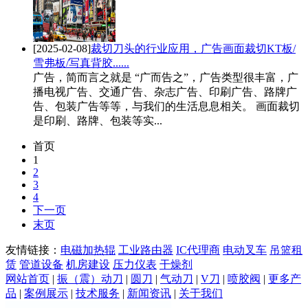
[2025-02-08]
裁切刀头的行业应用，广告画面裁切KT板/
雪弗板/写真背胶......
广告，简而言之就是 “广而告之”，广告类型很丰富，广
播电视广告、交通广告、杂志广告、印刷广告、路牌广
告、包装广告等等，与我们的生活息息相关。 画面裁切
是印刷、路牌、包装等实...
首页
1
2
3
4
下一页
末页
友情链接：
电磁加热辊
工业路由器
IC代理商
电动叉车
吊篮租
赁
管道设备
机房建设
压力仪表
干燥剂
网站首页
|
振（震）动刀
|
圆刀
|
气动刀
|
V刀
|
喷胶阀
|
更多产
品
|
案例展示
|
技术服务
|
新闻资讯
|
关于我们