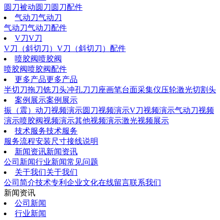
圆刀
被动圆刀
圆刀配件
气动刀
气动刀
气动刀
气动刀配件
V刀
V刀
V刀（斜切刀）
V刀（斜切刀）配件
喷胶阀
喷胶阀
喷胶阀
喷胶阀配件
更多产品
更多产品
半切刀
拖刀
铣刀头
冲孔刀
刀座
画笔
台面采集仪
压轮
激光切割头
案例展示
案例展示
振（震）动刀视频演示
圆刀视频演示
V刀视频演示
气动刀视频
演示
喷胶阀视频演示
其他视频演示
激光视频展示
技术服务
技术服务
服务流程
安装尺寸
接线说明
新闻资讯
新闻资讯
公司新闻
行业新闻
常见问题
关于我们
关于我们
公司简介
技术专利
企业文化
在线留言
联系我们
新闻资讯
公司新闻
行业新闻